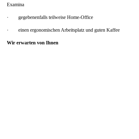
Examina
·
gegebenenfalls teilweise Home-Office
·
einen ergonomischen Arbeitsplatz und guten Kaffee
Wir erwarten von Ihnen
·
Einsatzfreude und eigenverantwortliches Handeln
·
sorgfältige und effiziente Arbeitsweise
·
Teamfähigkeit
·
Aufgeschlossenes und verbindliches Auftreten
Wir freuen uns auf ein gemeinsames Kennenlernen. Senden
Sie uns Ihre Kurzbewerbung gerne per E-Mail
an
post@ssupberlin.de
.
Alle personenbezogenen Formulierungen in dieser